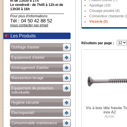
Fixation lourde (7)
et de 13h30 à 17h
Le vendredi : de 7h45 à 12h et de
Agrafage (10)
13h30 à 16h
Clouage poudre (4)
Pour plus d'informations:
Connecteur charpente (
Tél : 04 50 42 88 52
Visserie (5)
nous contacter par email
Les Produits
Résultats par page :
Outillage d'atelier
Equipement d'atelier
Aménagement d'atelier
Manutention levage
Equipement de protection
individuelle
Hygiène sécurité
Vis à bois tête fraisée T
inox A2
Électroportatif
Acton
Consommable maintenance