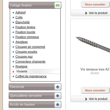
Nous consulter
Collage fixation
Adhésif
Voir le produit
Colle
Étanchéité
Fixation légère
Fixation lourde
Fixation chimique
Agrafage
Clouage air comprimé
Clouage poudre
Clouage gaz
Connecteur charpente
Rivetage
Vis terrasse inox A2
Visserie
Acton
Coffret de maintenance
Electricité
Nous consulter
Quincaillerie serrurerie
Voir le produit
Accès en hauteur