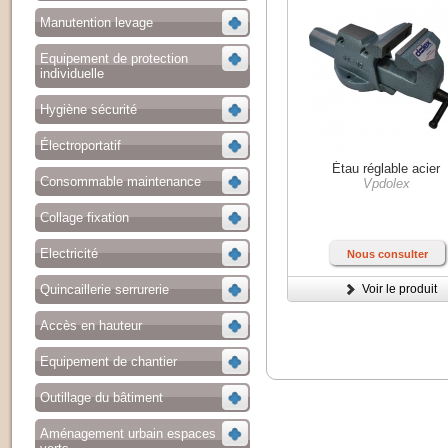
Manutention levage
Equipement de protection
individuelle
Hygiène sécurité
Électroportatif
Étau réglable acier
Consommable maintenance
Vpdolex
Collage fixation
Electricité
Nous consulter
Quincaillerie serrurerie
Voir le produit
Accès en hauteur
Equipement de chantier
Outillage du bâtiment
Aménagement urbain espaces