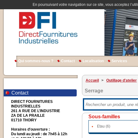
En poursuivant votre navigation sur ce site, vous acceptez l’util
Qui sommes-nous ?
Contact
Localisation
Services
Accueil
>
Outillage d'atelier
Serrage
Contact
DIRECT FOURNITURES
INDUSTRIELLES
261 A RUE DE L’INDUSTRIE
ZA DE LA PRAILLE
Sous-familles
01710 THOIRY
Etau (6)
Horaires d'ouverture :
Du lundi au jeudi : de 7h45 à 12h