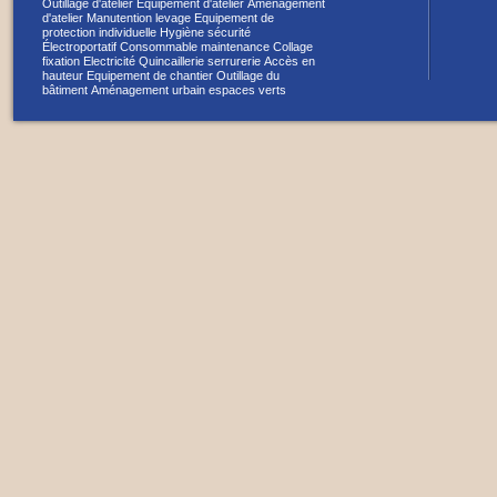
Outillage d'atelier
Equipement d'atelier
Aménagement
d'atelier
Manutention levage
Equipement de
protection individuelle
Hygiène sécurité
Électroportatif
Consommable maintenance
Collage
fixation
Electricité
Quincaillerie serrurerie
Accès en
hauteur
Equipement de chantier
Outillage du
bâtiment
Aménagement urbain espaces verts