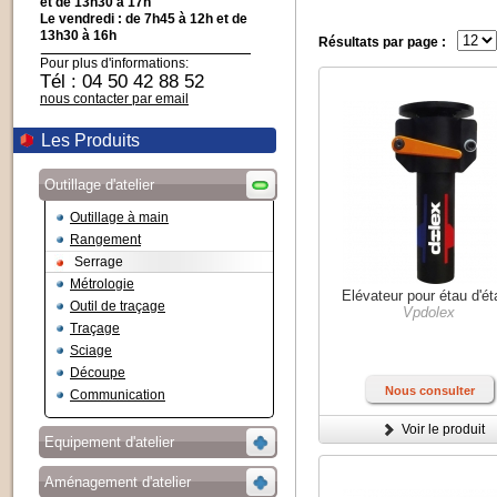
et de 13h30 à 17h
Le vendredi : de 7h45 à 12h et de
13h30 à 16h
Résultats par page :
Pour plus d'informations:
Tél : 04 50 42 88 52
nous contacter par email
Les Produits
Outillage d'atelier
Outillage à main
Rangement
Serrage
Métrologie
Elévateur pour étau d'ét
Outil de traçage
Vpdolex
Traçage
Sciage
Découpe
Nous consulter
Communication
Voir le produit
Equipement d'atelier
Aménagement d'atelier