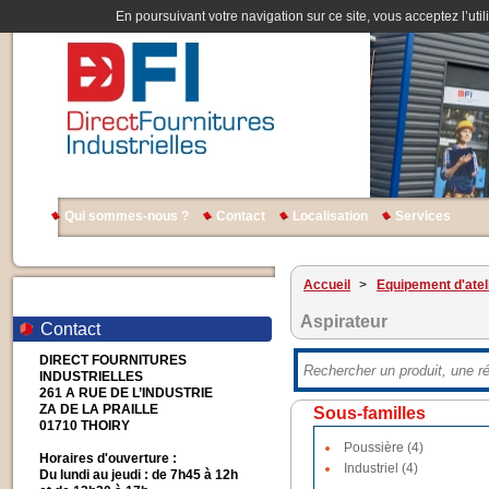
En poursuivant votre navigation sur ce site, vous acceptez l’util
Qui sommes-nous ?
Contact
Localisation
Services
Accueil
>
Equipement d'atel
Aspirateur
Contact
DIRECT FOURNITURES
INDUSTRIELLES
261 A RUE DE L’INDUSTRIE
ZA DE LA PRAILLE
Sous-familles
01710 THOIRY
Poussière (4)
Horaires d'ouverture :
Industriel (4)
Du lundi au jeudi : de 7h45 à 12h