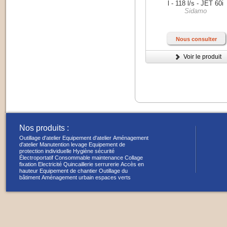
l - 118 l/s - JET 60i
Sidamo
Nous consulter
Voir le produit
Nos produits :
Outillage d'atelier
Equipement d'atelier
Aménagement
d'atelier
Manutention levage
Equipement de
protection individuelle
Hygiène sécurité
Électroportatif
Consommable maintenance
Collage
fixation
Electricité
Quincaillerie serrurerie
Accès en
hauteur
Equipement de chantier
Outillage du
bâtiment
Aménagement urbain espaces verts