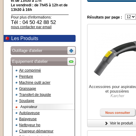
et de 13h30 à 17h
Le vendredi : de 7h45 à 12h et de
13h30 à 16h
Pour plus d'informations:
Résultats par page :
Tél : 04 50 42 88 52
nous contacter par email
Les Produits
Outillage d'atelier
Equipement d'atelier
Air comprimé
Peinture
Machine outil acier
Accessoires pour aspirate
Graissage
et poussières
Transfert de liquide
Karcher
Soudage
Aspirateur
Autolaveuse
Nous consulter
Balayeuse
Voir le produit
Nettoyeur hp
Chargeur-démarreur