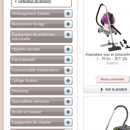
Détecteur de tension
Aménagement d'atelier
Manutention levage
Equipement de protection
individuelle
Hygiène sécurité
Aspirateur eau et poussiè
l - 70 l/s - JET 15i
Électroportatif
Sidamo
Consommable maintenance
Nous consulter
Collage fixation
Voir le produit
Electricité
Quincaillerie serrurerie
Accès en hauteur
Equipement de chantier