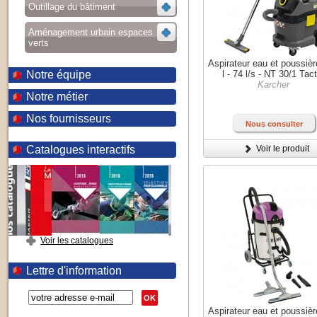
Outillage du bâtiment
Aménagement urbain espaces
verts
Aspirateur eau et poussiè
Notre équipe
l - 74 l/s - NT 30/1 Tac
Karcher
Notre métier
Nos fournisseurs
Nous consulter
Catalogues interactifs
Voir le produit
Voir les catalogues
Lettre d'information
OK
Aspirateur eau et poussiè