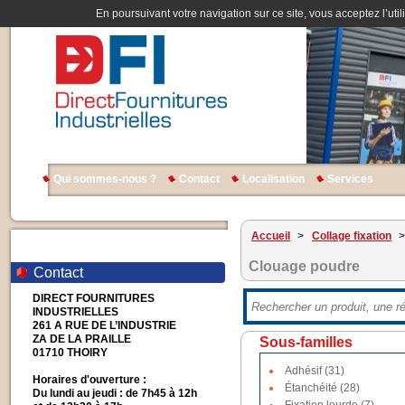
En poursuivant votre navigation sur ce site, vous acceptez l’util
Qui sommes-nous ?
Contact
Localisation
Services
Accueil
>
Collage fixation
>
Clouage poudre
Contact
DIRECT FOURNITURES
INDUSTRIELLES
261 A RUE DE L’INDUSTRIE
ZA DE LA PRAILLE
Sous-familles
01710 THOIRY
Adhésif (31)
Horaires d'ouverture :
Étanchéité (28)
Du lundi au jeudi : de 7h45 à 12h