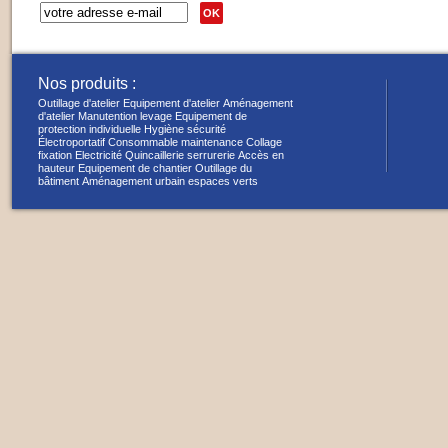
OK
Nos produits :
Outillage d'atelier
Equipement d'atelier
Aménagement
d'atelier
Manutention levage
Equipement de
protection individuelle
Hygiène sécurité
Électroportatif
Consommable maintenance
Collage
fixation
Electricité
Quincaillerie serrurerie
Accès en
hauteur
Equipement de chantier
Outillage du
bâtiment
Aménagement urbain espaces verts