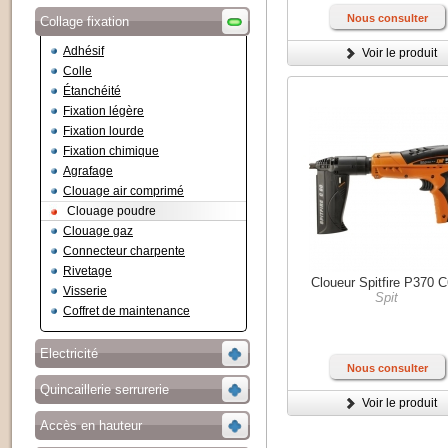
Nous consulter
Collage fixation
Adhésif
Voir le produit
Colle
Étanchéité
Fixation légère
Fixation lourde
Fixation chimique
Agrafage
Clouage air comprimé
Clouage poudre
Clouage gaz
Connecteur charpente
Rivetage
Cloueur Spitfire P370 
Visserie
Spit
Coffret de maintenance
Electricité
Nous consulter
Quincaillerie serrurerie
Voir le produit
Accès en hauteur