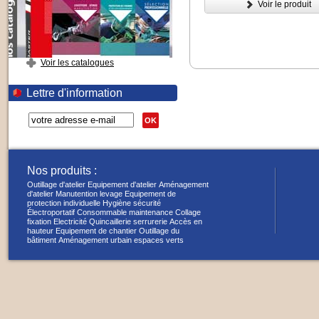
Voir le produit
Voir les catalogues
Lettre d'information
OK
Nos produits :
Outillage d'atelier
Equipement d'atelier
Aménagement
d'atelier
Manutention levage
Equipement de
protection individuelle
Hygiène sécurité
Électroportatif
Consommable maintenance
Collage
fixation
Electricité
Quincaillerie serrurerie
Accès en
hauteur
Equipement de chantier
Outillage du
bâtiment
Aménagement urbain espaces verts