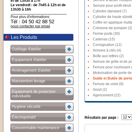
Serrure à larder multipoi
et de 13h30 à 17h
Le vendredi : de 7h45 à 12h et de
Serrure pour profil étroit
13h30 à 16h
Cylindre standard (7)
Pour plus d'informations:
Cylindre de haute sûreté
Tél : 04 50 42 88 52
Coffre en applique multi
nous contacter par email
Crémone de pompier (3
Ferme-porte (30)
Les Produits
Cadenas (15)
Consignation (12)
Outillage d'atelier
Armoire à clés (4)
Boîte aux lettres (2)
Equipement d'atelier
Serrure de grille et de po
Ferrure pour coulissant a
Aménagement d'atelier
Motorisation de porte de
Guide et Butée de porte
Manutention levage
Ferrure de volet (9)
Gond (2)
Equipement de protection
Agencement (22)
individuelle
Hygiène sécurité
Électroportatif
Résultats par page :
Consommable maintenance