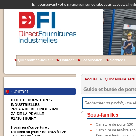
En poursuivant votre navigation sur ce site, vous acceptez l’util
Qui sommes-nous ?
Contact
Localisation
Services
Accueil
>
Quincaillerie serr
Guide et butée de port
Contact
DIRECT FOURNITURES
INDUSTRIELLES
261 A RUE DE L’INDUSTRIE
ZA DE LA PRAILLE
Sous-familles
01710 THOIRY
Garniture de porte (26)
Horaires d'ouverture :
Garniture de fenêtre et b
Du lundi au jeudi : de 7h45 à 12h