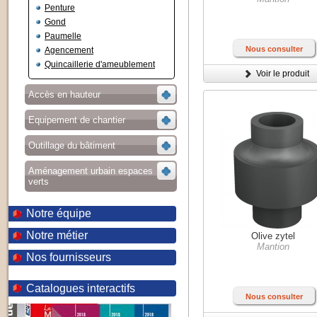
Penture
Gond
Paumelle
Nous consulter
Agencement
Quincaillerie d'ameublement
Voir le produit
Accès en hauteur
Equipement de chantier
Outillage du bâtiment
Aménagement urbain espaces
verts
Notre équipe
Notre métier
Olive zytel
Mantion
Nos fournisseurs
Catalogues interactifs
Nous consulter