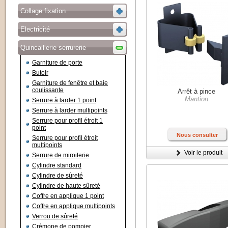
Collage fixation
Electricité
Quincaillerie serrurerie
Garniture de porte
Butoir
Garniture de fenêtre et baie
coulissante
Arrêt à pince
Mantion
Serrure à larder 1 point
Serrure à larder multipoints
Serrure pour profil étroit 1
point
Nous consulter
Serrure pour profil étroit
multipoints
Voir le produit
Serrure de miroiterie
Cylindre standard
Cylindre de sûreté
Cylindre de haute sûreté
Coffre en applique 1 point
Coffre en applique multipoints
Verrou de sûreté
Crémone de pompier