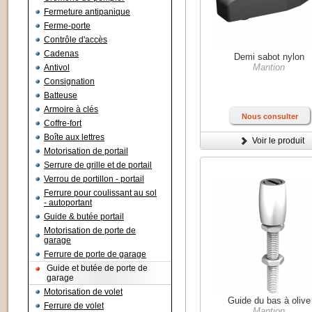
Fermeture antipanique
Ferme-porte
Contrôle d'accès
Cadenas
Demi sabot nylon
Mantion
Antivol
Consignation
Batteuse
Armoire à clés
Nous consulter
Coffre-fort
Boîte aux lettres
Voir le produit
Motorisation de portail
Serrure de grille et de portail
Verrou de portillon - portail
Ferrure pour coulissant au sol
- autoportant
Guide & butée portail
Motorisation de porte de
garage
Ferrure de porte de garage
Guide et butée de porte de
garage
Motorisation de volet
Guide du bas à olive
Ferrure de volet
Mantion