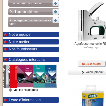
Equipement de chantier
Outillage du bâtiment
Aménagement urbain espaces
verts
Notre équipe
Notre métier
Agrafeuse manuelle R
Isaberg rapid
Nos fournisseurs
Catalogues interactifs
Nous consulter
Voir le produit
Voir les catalogues
Lettre d'information