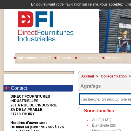
En poursuivant votre navigation sur ce site, vous acceptez l’util
Qui sommes-nous ?
Contact
Localisation
Services
Accueil
>
Collage fixation
>
Agrafage
Contact
DIRECT FOURNITURES
INDUSTRIELLES
261 A RUE DE L’INDUSTRIE
ZA DE LA PRAILLE
Sous-familles
01710 THOIRY
Adhésif (31)
Horaires d'ouverture :
Étanchéité (28)
Du lundi au jeudi : de 7h45 à 12h