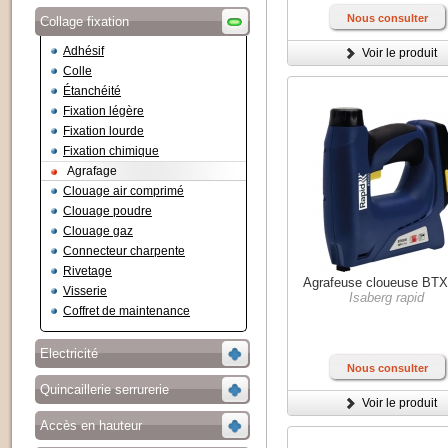
Nous consulter
Collage fixation
Adhésif
Voir le produit
Colle
Étanchéité
Fixation légère
Fixation lourde
Fixation chimique
Agrafage
Clouage air comprimé
Clouage poudre
Clouage gaz
Connecteur charpente
Rivetage
Agrafeuse cloueuse BT
Visserie
Isaberg rapid
Coffret de maintenance
Electricité
Nous consulter
Quincaillerie serrurerie
Voir le produit
Accès en hauteur