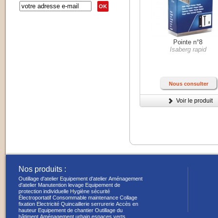
OK
Pointe n°8
Isaberg rapid
Nous consulter
Voir le produit
Nos produits :
Outillage d'atelier
Equipement d'atelier
Aménagement
d'atelier
Manutention levage
Equipement de
protection individuelle
Hygiène sécurité
Électroportatif
Consommable maintenance
Collage
fixation
Electricité
Quincaillerie serrurerie
Accès en
hauteur
Equipement de chantier
Outillage du
bâtiment
Aménagement urbain espaces verts