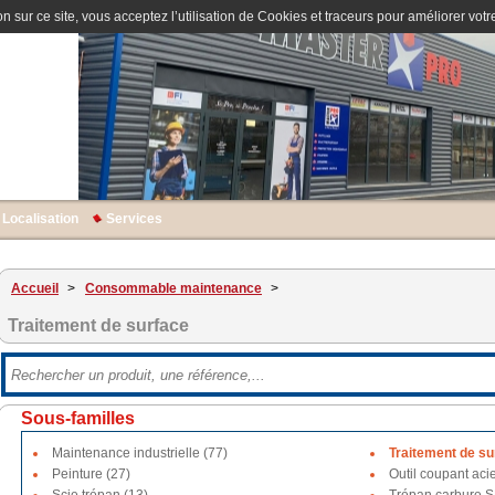
n sur ce site, vous acceptez l’utilisation de Cookies et traceurs pour améliorer votre
Localisation
Services
Accueil
>
Consommable maintenance
>
Traitement de surface
Sous-familles
Maintenance industrielle (77)
Traitement de su
Peinture (27)
Outil coupant acie