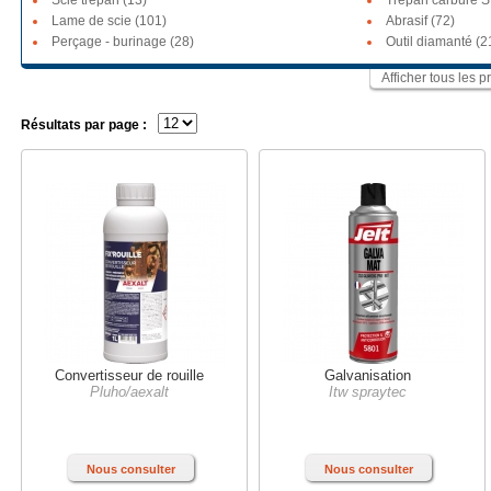
Scie trépan (13)
Trépan carbure S
Lame de scie (101)
Abrasif (72)
Perçage - burinage (28)
Outil diamanté (2
Afficher tous les
Résultats par page :
Convertisseur de rouille
Galvanisation
Pluho/aexalt
Itw spraytec
Nous consulter
Nous consulter