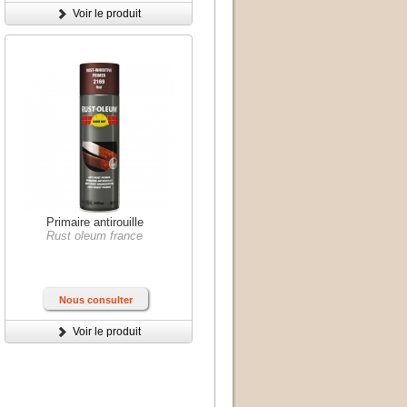
Voir le produit
Primaire antirouille
Rust oleum france
Nous consulter
Voir le produit