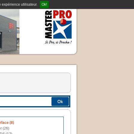
 expérience utilisateur.
Ok!
Ok
rface (8)
r (26)