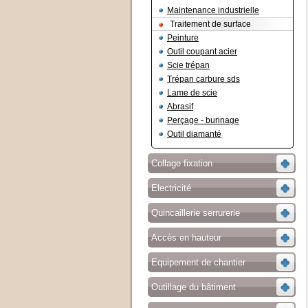
Maintenance industrielle
Traitement de surface
Peinture
Outil coupant acier
Scie trépan
Trépan carbure sds
Lame de scie
Abrasif
Perçage - burinage
Outil diamanté
Collage fixation
Electricité
Quincaillerie serrurerie
Accès en hauteur
Equipement de chantier
Outillage du bâtiment