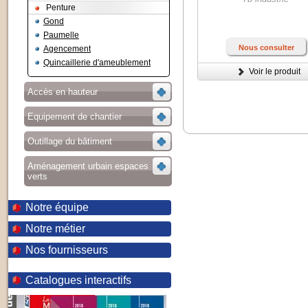
Penture
Gond
Paumelle
Nous consulter
Agencement
Quincaillerie d'ameublement
Voir le produit
Accès en hauteur
Equipement de chantier
Outillage du bâtiment
Aménagement urbain espaces
verts
Notre équipe
Notre métier
Nos fournisseurs
Catalogues interactifs