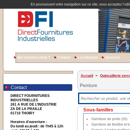
En poursuivant votre navigation sur ce site, vous acceptez l’util
Qui sommes-nous ?
Contact
Localisation
Services
Accueil
>
Quincaillerie serr
Penture
Contact
DIRECT FOURNITURES
INDUSTRIELLES
261 A RUE DE L’INDUSTRIE
ZA DE LA PRAILLE
Sous-familles
01710 THOIRY
Garniture de porte (26)
Horaires d'ouverture :
Garniture de fenêtre et b
Du lundi au jeudi : de 7h45 à 12h