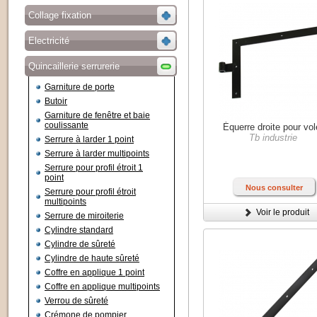
Collage fixation
Electricité
Quincaillerie serrurerie
Garniture de porte
Butoir
Garniture de fenêtre et baie
coulissante
Équerre droite pour vol
Tb industrie
Serrure à larder 1 point
Serrure à larder multipoints
Serrure pour profil étroit 1
point
Nous consulter
Serrure pour profil étroit
multipoints
Voir le produit
Serrure de miroiterie
Cylindre standard
Cylindre de sûreté
Cylindre de haute sûreté
Coffre en applique 1 point
Coffre en applique multipoints
Verrou de sûreté
Crémone de pompier