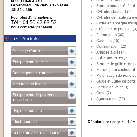
Serrure à larder multipoi
et de 13h30 à 17h
Le vendredi : de 7h45 à 12h et de
Serrure pour profil étroit
13h30 à 16h
Cylindre standard (7)
Pour plus d'informations:
Cylindre de haute sûreté
Tél : 04 50 42 88 52
Coffre en applique multi
nous contacter par email
Crémone de pompier (3
Ferme-porte (30)
Les Produits
Cadenas (15)
Consignation (12)
Outillage d'atelier
Armoire à clés (4)
Boîte aux lettres (2)
Equipement d'atelier
Serrure de grille et de po
Ferrure pour coulissant a
Aménagement d'atelier
Motorisation de porte de
Guide et Butée de porte
Manutention levage
Ferrure de volet (9)
Gond (2)
Equipement de protection
Agencement (22)
individuelle
Hygiène sécurité
Électroportatif
Résultats par page :
Consommable maintenance