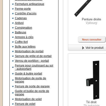
Fermeture antipanique
Ferme-porte
Contrôle d'accès
Cadenas
Penture droite
Vpbourg
Antivol
Consignation
Batteuse
Armoire à clés
Nous consulter
Coffre-fort
Boîte aux lettres
Voir le produit
Motorisation de portail
Serrure de grille et de portail
Verrou de portillon - portail
Ferrure pour coulissant au sol
- autoportant
Guide & butée portail
Motorisation de porte de
garage
Ferrure de porte de garage
Guide et butée de porte de
garage
Motorisation de volet
Té droit
Ferrure de volet
Tb industrie