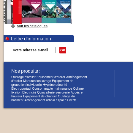
Voir les catalogues
Lettre d'information
OK
Nos produits :
Outillage d'atelier
Equipement d'atelier
Aménagement
d'atelier
Manutention levage
Equipement de
protection individuelle
Hygiène sécurité
Électroportatif
Consommable maintenance
Collage
fixation
Electricité
Quincaillerie serrurerie
Accès en
hauteur
Equipement de chantier
Outillage du
bâtiment
Aménagement urbain espaces verts