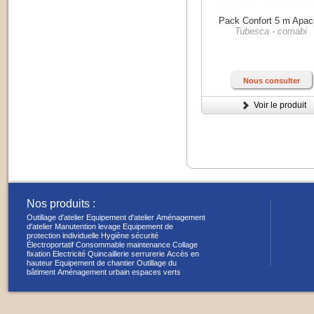
Pack Confort 5 m Apa
Tubesca - comabi
Nous consulter
Voir le produit
Nos produits :
Outillage d'atelier
Equipement d'atelier
Aménagement
d'atelier
Manutention levage
Equipement de
protection individuelle
Hygiène sécurité
Électroportatif
Consommable maintenance
Collage
fixation
Electricité
Quincaillerie serrurerie
Accès en
hauteur
Equipement de chantier
Outillage du
bâtiment
Aménagement urbain espaces verts