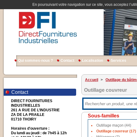
En poursuivant votre navigation sur ce site, vous acceptez l’util
Qui sommes-nous ?
Contact
Localisation
Services
Accueil
>
Outillage du bâtim
Outillage couvreur
Contact
DIRECT FOURNITURES
INDUSTRIELLES
261 A RUE DE L’INDUSTRIE
ZA DE LA PRAILLE
Sous-familles
01710 THOIRY
Outillage maçon (44)
Horaires d'ouverture :
Outillage couvreur (17)
Du lundi au jeudi : de 7h45 à 12h