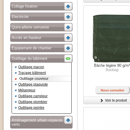
Collage fixation
Electricité
Quincaillerie serrurerie
Accès en hauteur
Equipement de chantier
Outillage du bâtiment
Bâche légère 80 g/m
Outillage maçon
Baobag
Traçage bâtiment
Outillage couvreur
Outillage plaquiste
Mélangeur
Nous consulter
Outillage carreleur
Voir le produit
Outillage plombier
Outillage peintre
Aménagement urbain espaces
verts