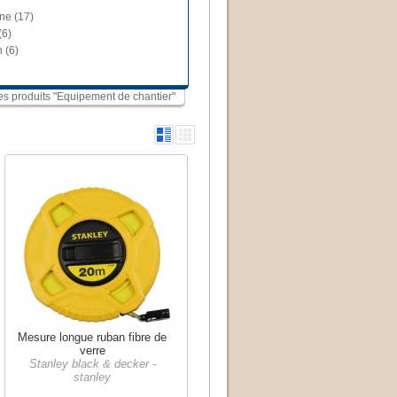
ne (17)
(6)
n (6)
les produits "Equipement de chantier"
Mesure longue ruban fibre de
verre
Stanley black & decker -
stanley