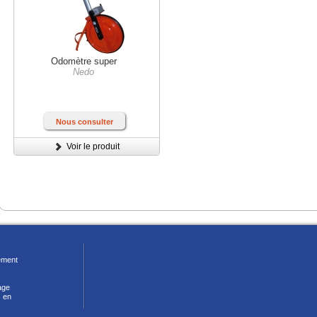
Odomètre super
Nedo
Nous consulter
Voir le produit
ment
age
 en