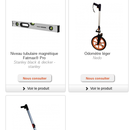
Niveau tubulaire magnétique
Odomètre léger
Fatmax® Pro
Nedo
Stanley black & decker -
stanley
Nous consulter
Nous consulter
Voir le produit
Voir le produit