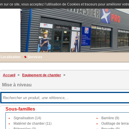
n sur ce site, vous acceptez l’utilisation de Cookies et traceurs pour améliorer votre
Localisation
Services
Accueil
>
Equipement de chantier
>
Mise à niveau
Sous-familles
Signalisation (14)
Barrière (9)
Matériel de chantier (11)
Outillage de terr