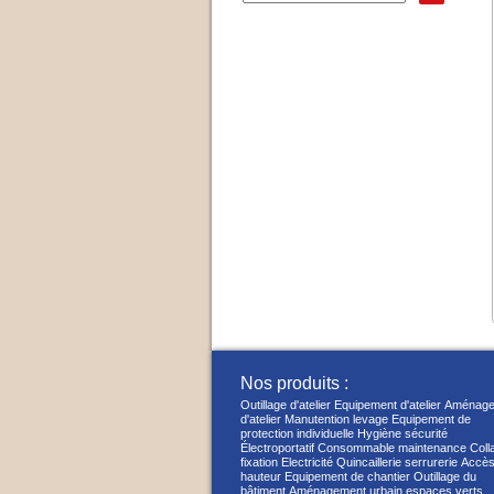
Nos produits :
Outillage d'atelier
Equipement d'atelier
Aménage
d'atelier
Manutention levage
Equipement de
protection individuelle
Hygiène sécurité
Électroportatif
Consommable maintenance
Coll
fixation
Electricité
Quincaillerie serrurerie
Accès
hauteur
Equipement de chantier
Outillage du
bâtiment
Aménagement urbain espaces verts