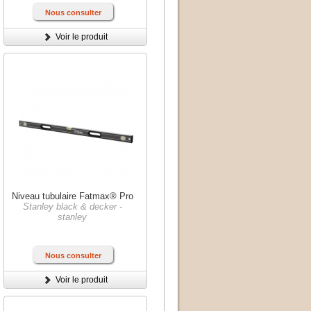
Nous consulter
Voir le produit
Niveau tubulaire Fatmax® Pro
Stanley black & decker -
stanley
Nous consulter
Voir le produit