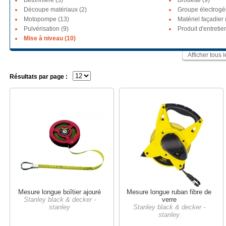
Bétonnière (3)
Brouette (9)
Découpe matériaux (2)
Groupe électrogè
Motopompe (13)
Matériel façadier 
Pulvérisation (9)
Produit d'entretie
Mise à niveau (10)
Afficher tous 
Résultats par page :
Mesure longue boîtier ajouré
Mesure longue ruban fibre de
Stanley black & decker -
verre
stanley
Stanley black & decker -
stanley