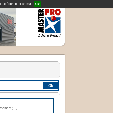
 expérience utilisateur.
Ok!
Ok
assement (18)