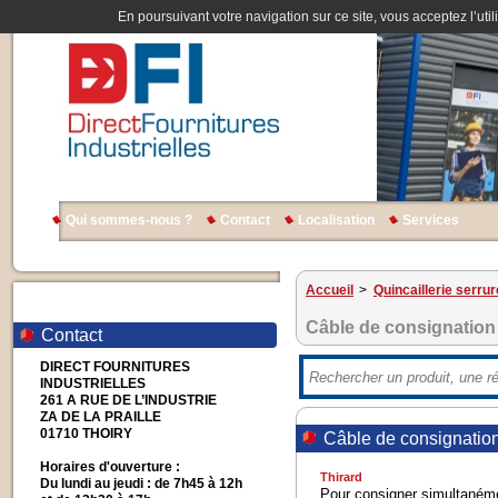
En poursuivant votre navigation sur ce site, vous acceptez l’util
Qui sommes-nous ?
Contact
Localisation
Services
Accueil
>
Quincaillerie serrur
Câble de consignation
Contact
DIRECT FOURNITURES
INDUSTRIELLES
261 A RUE DE L’INDUSTRIE
ZA DE LA PRAILLE
01710 THOIRY
Câble de consignation
Horaires d'ouverture :
Thirard
Du lundi au jeudi : de 7h45 à 12h
Pour consigner simultanéme