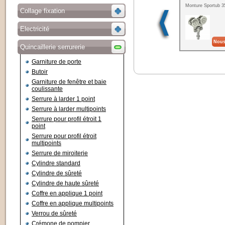
Monture Sportub 3
Collage fixation
Electricité
Nous
Quincaillerie serrurerie
Garniture de porte
Butoir
Garniture de fenêtre et baie
coulissante
Serrure à larder 1 point
Serrure à larder multipoints
Serrure pour profil étroit 1
point
Serrure pour profil étroit
multipoints
Serrure de miroiterie
Cylindre standard
Cylindre de sûreté
Cylindre de haute sûreté
Coffre en applique 1 point
Coffre en applique multipoints
Verrou de sûreté
Crémone de pompier