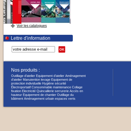
Voir les catalogues
Lettre d'information
OK
Nos produits :
Outillage d'atelier
Equipement d'atelier
Aménagement
d'atelier
Manutention levage
Equipement de
protection individuelle
Hygiène sécurité
Électroportatif
Consommable maintenance
Collage
fixation
Electricité
Quincaillerie serrurerie
Accès en
hauteur
Equipement de chantier
Outillage du
bâtiment
Aménagement urbain espaces verts