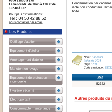
et de 13h30 à 17h
Condamnation par cadenas. 
Le vendredi : de 7h45 à 12h et de
isolé non conducteur. Dime
13h30 à 16h
boite
Pour plus d'informations:
Tél : 04 50 42 88 52
nous contacter par email
Les Produits
Outillage d'atelier
Equipement d'atelier
Nom :
Essentiel
Aménagement d'atelier
Industrie 2023
Page :
739
Code catalogue :
5272
Manutention levage
Réf.
Equipement de protection
individuelle
52722
Hygiène sécurité
Autres produits du
Électroportatif
Consommable maintenance